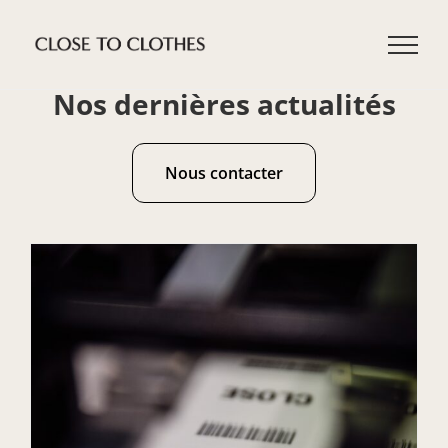
Passer
au
contenu
Nos dernières actualités
Nous contacter